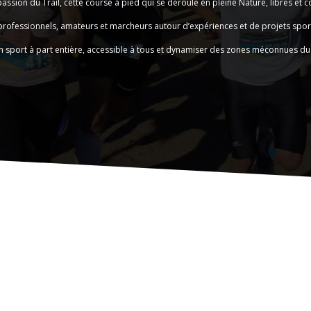
ion du Trail, cette course à pied qui se déroule en pleine Nature, libres et
ofessionnels, amateurs et marcheurs autour d’expériences et de projets sportif
n sport à part entière, accessible à tous et dynamiser des zones méconnues du 