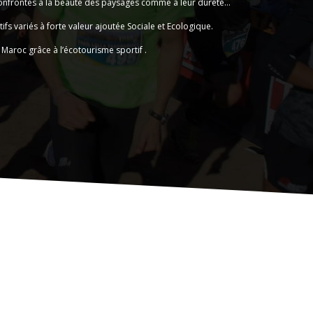
 confrontés à la beauté des paysages comme à leur dureté…
s variés à forte valeur ajoutée Sociale et Ecologique.
Maroc grâce à l’écotourisme sportif .