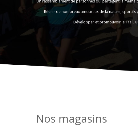
Un rassemblement de personnes qui partagent la même pass
Réunir de nombreux amoureux de la nature, sportifs pr
Développer et promouvoir le Trail, u
Nos magasins